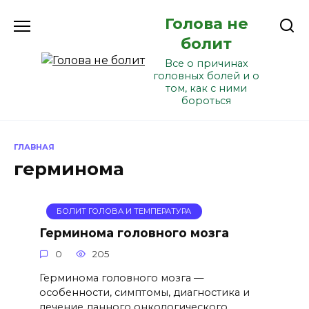
Перейти
Голова не
к
содержанию
болит
Все о причинах
головных болей и о
том, как с ними
бороться
ГЛАВНАЯ
герминома
БОЛИТ ГОЛОВА И ТЕМПЕРАТУРА
Герминома головного мозга
0
205
Герминома головного мозга —
особенности, симптомы, диагностика и
лечение данного онкологического