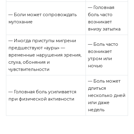
— Головная
— Боли может сопровождать
боль часто
мутохание
возникает
внизу затылка
— Иногда приступы мигрени
— Боль часто
предшествуют «ауры» —
возникает
временные нарушения зрения,
утром или
слуха, обоняния и
ночью
чувствительности
— Боль может
длиться
— Головная боль усиливается
несколько дней
при физической активности
или даже
недель