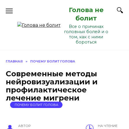
Перейти
Голова не
к
содержанию
болит
Все о причинах
головных болей и о
том, как с ними
бороться
ГЛАВНАЯ
»
ПОЧЕМУ БОЛИТ ГОЛОВА
Современные методы
нейровизуализации и
профилактическое
лечение мигрени
ПОЧЕМУ БОЛИТ ГОЛОВА
АВТОР
НА ЧТЕНИЕ