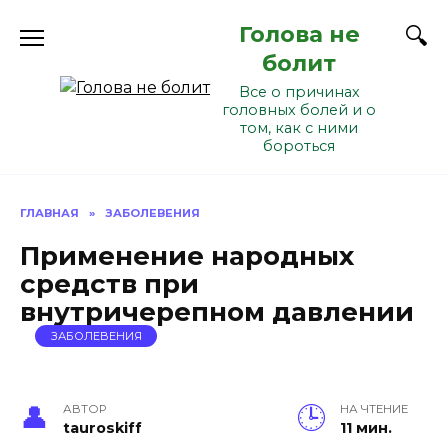
Перейти
Голова не
к
содержанию
болит
Все о причинах
головных болей и о
том, как с ними
бороться
ГЛАВНАЯ
»
ЗАБОЛЕВЕНИЯ
Применение народных
средств при
внутричерепном давлении
ЗАБОЛЕВЕНИЯ
АВТОР
НА ЧТЕНИЕ
tauroskiff
11 мин.