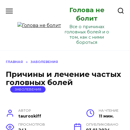
Перейти
Голова не
к
содержанию
болит
Все о причинах
головных болей и о
том, как с ними
бороться
ГЛАВНАЯ
»
ЗАБОЛЕВЕНИЯ
Причины и лечение частых
головных болей
ЗАБОЛЕВЕНИЯ
АВТОР
НА ЧТЕНИЕ
tauroskiff
11 мин.
ПРОСМОТРОВ
ОПУБЛИКОВАНО
241
03.01.2024