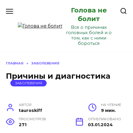
Перейти
Голова не
к
содержанию
болит
Все о причинах
головных болей и о
том, как с ними
бороться
ГЛАВНАЯ
»
ЗАБОЛЕВЕНИЯ
Причины и диагностика
ЗАБОЛЕВЕНИЯ
АВТОР
НА ЧТЕНИЕ
tauroskiff
9 мин.
ПРОСМОТРОВ
ОПУБЛИКОВАНО
271
03.01.2024