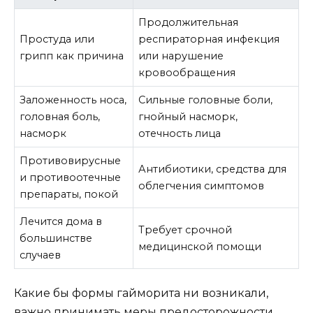
Продолжительная
Простуда или
респираторная инфекция
грипп как причина
или нарушение
кровообращения
Заложенность носа,
Сильные головные боли,
головная боль,
гнойный насморк,
насморк
отечность лица
Противовирусные
Антибиотики, средства для
и противоотечные
облегчения симптомов
препараты, покой
Лечится дома в
Требует срочной
большинстве
медицинской помощи
случаев
Какие бы формы гайморита ни возникали,
важно принимать меры предосторожности,