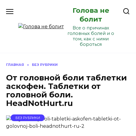
Перейти
Голова не
к
содержанию
болит
Все о причинах
головных болей и о
том, как с ними
бороться
ГЛАВНАЯ
»
БЕЗ РУБРИКИ
От головной боли таблетки
аскофен. Таблетки от
головной боли.
HeadNotHurt.ru
БЕЗ РУБРИКИ