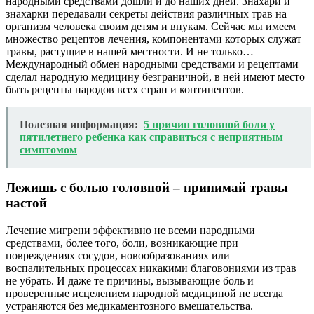
народными средствами дошли и до наших дней. Знахари и
знахарки передавали секреты действия различных трав на
организм человека своим детям и внукам. Сейчас мы имеем
множество рецептов лечения, компонентами которых служат
травы, растущие в нашей местности. И не только…
Международный обмен народными средствами и рецептами
сделал народную медицину безграничной, в ней имеют место
быть рецепты народов всех стран и континентов.
Полезная информация:
5 причин головной боли у
пятилетнего ребенка как справиться с неприятным
симптомом
Лежишь с болью головной – принимай травы
настой
Лечение мигрени эффективно не всеми народными
средствами, более того, боли, возникающие при
повреждениях сосудов, новообразованиях или
воспалительных процессах никакими благовониями из трав
не убрать. И даже те причины, вызывающие боль и
проверенные исцелением народной медициной не всегда
устраняются без медикаментозного вмешательства.