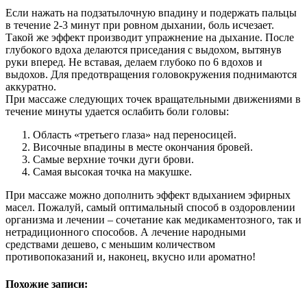
Если нажать на подзатылочную впадину и подержать пальцы
в течение 2-3 минут при ровном дыхании, боль исчезает.
Такой же эффект производит упражнение на дыхание. После
глубокого вдоха делаются приседания с выдохом, вытянув
руки вперед. Не вставая, делаем глубоко по 6 вдохов и
выдохов. Для предотвращения головокружения поднимаются
аккуратно.
При массаже следующих точек вращательными движениями в
течение минуты удается ослабить боли головы:
Область «третьего глаза» над переносицей.
Височные впадины в месте окончания бровей.
Самые верхние точки дуги брови.
Самая высокая точка на макушке.
При массаже можно дополнить эффект вдыханием эфирных
масел. Пожалуй, самый оптимальный способ в оздоровлении
организма и лечении – сочетание как медикаментозного, так и
нетрадиционного способов. А лечение народными
средствами дешево, с меньшим количеством
противопоказаний и, наконец, вкусно или ароматно!
Похожие записи: