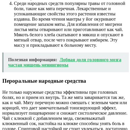
Среди народных средств популярны травы от головной
боли, такие как мята перечная. Лекарственные и
успокаивающие свойства этого растения известны
издавна. Во время чтения мантры у йог окуривают
помещение запахом мяты. Для избавления от мигрени
листья мяты отваривают или приготавливают как чай.
Мякоть белого хлеба скатывают в мякиш и опускают в
мятный отвар, после чего покрывают имбирем. Эту
массу и прикладывают к больному месту.
Полезная информация:
Лобная доля головного мозга
частая мишень менингиомы
Пероральные народные средства
Не только наружные средства эффективны при головных
болях, но и прием их внутрь. Та же мята заваривается так же,
как и чай. Мяту перечную можно смешать с зеленым чаем или
корицей, что дает замечательный тонизирующий эффект,
нормализует пищеварение и снижает систолическое давление.
Чай с клюквой с добавлением меда, свежевыжатый
клюквенный сок, настойка на клюкве способны унять боль в
голове. Спиртовой настойкой не стоит увлекаться, достаточно