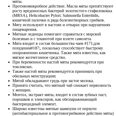
мяты.
Противомикробное действие. Масла мяты препятствуют
росту вредоносных бактерий золотистого стафилококка
(MRSA), Helicobacter Pylori. Salmonella Enteritidis,
кишечной палочки и ряда болезнетворных грибков.
Мяту используют в настоях и отварах при нарушениях
пищеварения.
Мятные леденцы помогают справиться с морской
болезнью и с тошнотой при взлете самолета.
Мята входит в состав большинства чаев #171;для
похудения#187;, поскольку способствует быстрому
опорожнению кишечника. Также мята известна, как
мягкое желчегонное средство.
При беременности настой мяты рекомендуется при
токсикозах.
Также настой мяты рекомендуется принимать при
обильных менструациях
Мятой обкладывают грудь при застое молока.
Принято считать, что мятный чай снижает нервозность
у женщин.
Ментол, экстракт мяты, входит в состав зубных паст,
порошков и эликсиров, как обеззараживающий
бактерицидный элемент.
Широко известны мятные шампуни от перхоти
(антибактериальное и противогрибковое действие мяты)