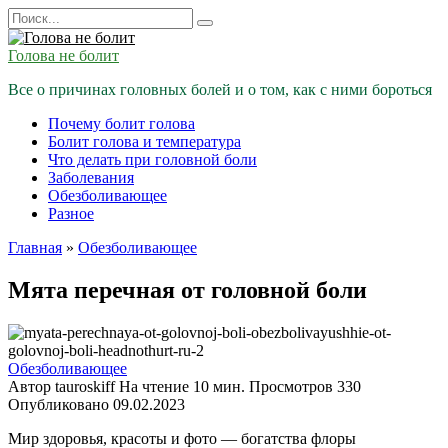
Перейти
Search
к
for:
содержанию
Голова не болит
Все о причинах головных болей и о том, как с ними бороться
Почему болит голова
Болит голова и температура
Что делать при головной боли
Заболевания
Обезболивающее
Разное
Главная
»
Обезболивающее
Мята перечная от головной боли
Обезболивающее
Автор
tauroskiff
На чтение
10 мин.
Просмотров
330
Опубликовано
09.02.2023
Мир здоровья, красоты и фото — богатства флоры