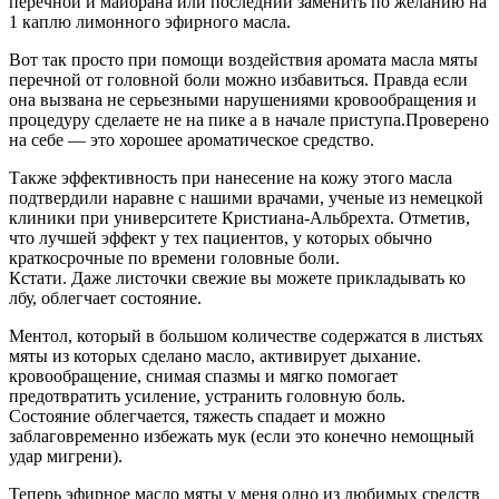
перечной и майорана или последний заменить по желанию на
1 каплю лимонного эфирного масла.
Вот так просто при помощи воздействия аромата масла мяты
перечной от головной боли можно избавиться. Правда если
она вызвана не серьезными нарушениями кровообращения и
процедуру сделаете не на пике а в начале приступа.Проверено
на себе — это хорошее ароматическое средство.
Также эффективность при нанесение на кожу этого масла
подтвердили наравне с нашими врачами, ученые из немецкой
клиники при университете Кристиана-Альбрехта. Отметив,
что лучшей эффект у тех пациентов, у которых обычно
краткосрочные по времени головные боли.
Кстати. Даже листочки свежие вы можете прикладывать ко
лбу, облегчает состояние.
Ментол, который в большом количестве содержатся в листьях
мяты из которых сделано масло, активирует дыхание.
кровообращение, снимая спазмы и мягко помогает
предотвратить усиление, устранить головную боль.
Состояние облегчается, тяжесть спадает и можно
заблаговременно избежать мук (если это конечно немощный
удар мигрени).
Теперь эфирное масло мяты у меня одно из любимых средств