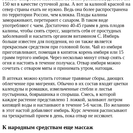
150 мл в качестве суточной дозы. А вот за калиной красной на
север страны ехать не нужно. Ведь она более распространена
по территории России, чем клюква. Плоды калины
замораживают, перетирают с сахаром. В таком виде
употребляют с чаем. Достаточно 40-45 грамм в день плодов
калины, чтобы снять стресс, защитить себя от простудных
заболеваний и насытить организм витамином С. Имбирь
больше известен для похудения, но он также является
прекрасным средством при головной боли. Чай из имбиря
приготавливают, помещая в кипяток корень имбиря или 15
грамм тертого имбиря. Через несколько минут отвар снять с
огня и настоять в течение получаса. Отвар имбиря можно
сочетать с отваром мяты и принимать утром, натощак.
В аптеках можно купить готовые травяные сборы, дающих
облегчение при мигренях. Обычно в их состав входят цветки
календулы и ромашки, измельченные стебли и листья
пустырника, боярышника и спорыша. Смесь, в которой
каждое растение представлено 1 ложкой, заливают литром
кипящей воды и настаивают в течение 5-6 часов. По желанию
в этот настой добавляют имбирь. Курс лечения расписывают
на трехкратный прием в день, пока отвар не иссякнет.
К народным средствам еще массаж