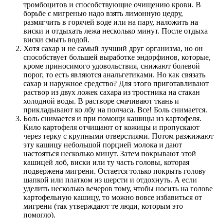
тромбоцитов и способствующие очищению крови. В
борьбе с мигренью надо взять лимонную цедру,
размягчить в горячей воде или на пару, наложить на
виски и отдыхать лежа несколько минут. После отдыха
виски смыть водой.
Хотя сахар и не самый лучший друг организма, но он
способствует большей выработке эндорфинов, которые,
кроме приносимого удовольствия, снижают болевой
порог, то есть являются анальгетиками. Но как связать
сахар и наружное средство? Для этого приготавливают
раствор из двух ложек сахара из тростника на стакан
холодной воды. В растворе смачивают ткань и
прикладывают ко лбу на полчаса. Все! Боль снимается.
Боль снимается и при помощи кашицы из картофеля.
Кило картофеля отчищают от кожицы и пропускают
через терку с крупными отверстиями. Потом разжижают
эту кашицу небольшой порцией молока и дают
настояться несколько минут. Затем покрывают этой
кашицей лоб, виски или ту часть головы, которая
подвержена мигрени. Остается только покрыть голову
шапкой или платком из шерсти и отдохнуть. А если
уделить несколько вечеров тому, чтобы носить на голове
картофельную кашицу, то можно вовсе избавиться от
мигрени (так утверждают те люди, которым это
помогло).