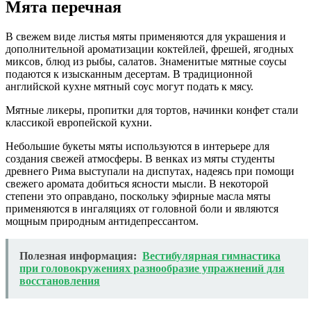
Мята перечная
В свежем виде листья мяты применяются для украшения и
дополнительной ароматизации коктейлей, фрешей, ягодных
миксов, блюд из рыбы, салатов. Знаменитые мятные соусы
подаются к изысканным десертам. В традиционной
английской кухне мятный соус могут подать к мясу.
Мятные ликеры, пропитки для тортов, начинки конфет стали
классикой европейской кухни.
Небольшие букеты мяты используются в интерьере для
создания свежей атмосферы. В венках из мяты студенты
древнего Рима выступали на диспутах, надеясь при помощи
свежего аромата добиться ясности мысли. В некоторой
степени это оправдано, поскольку эфирные масла мяты
применяются в ингаляциях от головной боли и являются
мощным природным антидепрессантом.
Полезная информация:
Вестибулярная гимнастика
при головокружениях разнообразие упражнений для
восстановления