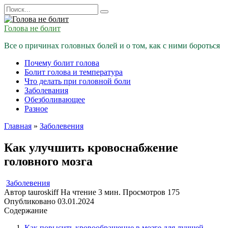
Перейти
Search
к
for:
содержанию
Голова не болит
Все о причинах головных болей и о том, как с ними бороться
Почему болит голова
Болит голова и температура
Что делать при головной боли
Заболевания
Обезболивающее
Разное
Главная
»
Заболевения
Как улучшить кровоснабжение
головного мозга
Заболевения
Автор
tauroskiff
На чтение
3 мин.
Просмотров
175
Опубликовано
03.01.2024
Содержание
Как повысить кровообращение в мозге для лучшей