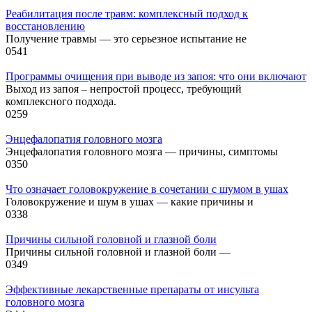
Реабилитация после травм: комплексный подход к
восстановлению
Получение травмы — это серьезное испытание не
0
541
Программы очищения при выводе из запоя: что они включают
Выход из запоя – непростой процесс, требующий
комплексного подхода.
0
259
Энцефалопатия головного мозга
Энцефалопатия головного мозга — причины, симптомы
0
350
Что означает головокружение в сочетании с шумом в ушах
Головокружение и шум в ушах — какие причины и
0
338
Причины сильной головной и глазной боли
Причины сильной головной и глазной боли —
0
349
Эффективные лекарственные препараты от инсульта
головного мозга