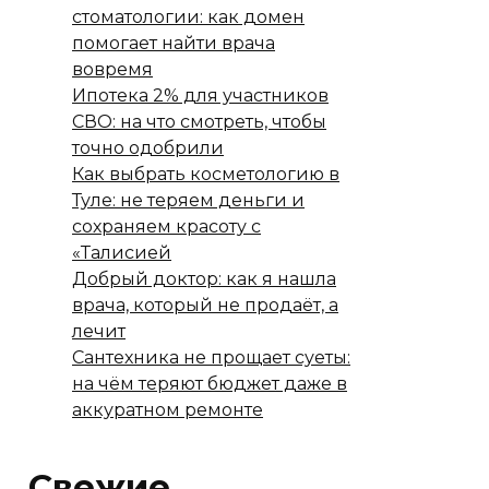
стоматологии: как домен
помогает найти врача
вовремя
Ипотека 2% для участников
СВО: на что смотреть, чтобы
точно одобрили
Как выбрать косметологию в
Туле: не теряем деньги и
сохраняем красоту с
«Талисией
Добрый доктор: как я нашла
врача, который не продаёт, а
лечит
Сантехника не прощает суеты:
на чём теряют бюджет даже в
аккуратном ремонте
Свежие