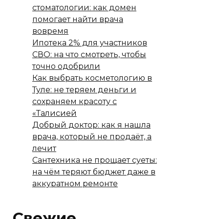
стоматологии: как домен
помогает найти врача
вовремя
Ипотека 2% для участников
СВО: на что смотреть, чтобы
точно одобрили
Как выбрать косметологию в
Туле: не теряем деньги и
сохраняем красоту с
«Талисией
Добрый доктор: как я нашла
врача, который не продаёт, а
лечит
Сантехника не прощает суеты:
на чём теряют бюджет даже в
аккуратном ремонте
Свежие