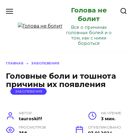
Перейти
Голова не
к
содержанию
болит
Все о причинах
головных болей и о
том, как с ними
бороться
ГЛАВНАЯ
»
ЗАБОЛЕВЕНИЯ
Головные боли и тошнота
причины их появления
ЗАБОЛЕВЕНИЯ
АВТОР
НА ЧТЕНИЕ
tauroskiff
3 мин.
ПРОСМОТРОВ
ОПУБЛИКОВАНО
358
03.01.2024