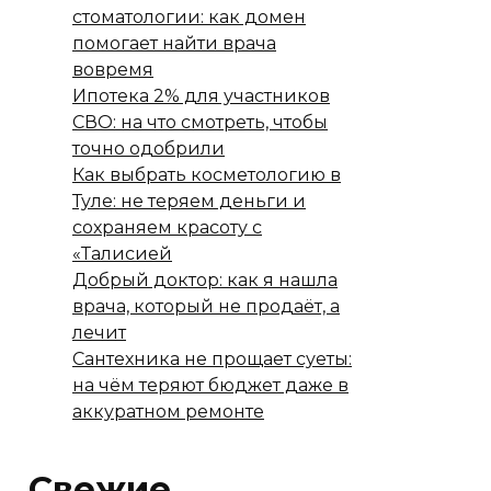
стоматологии: как домен
помогает найти врача
вовремя
Ипотека 2% для участников
СВО: на что смотреть, чтобы
точно одобрили
Как выбрать косметологию в
Туле: не теряем деньги и
сохраняем красоту с
«Талисией
Добрый доктор: как я нашла
врача, который не продаёт, а
лечит
Сантехника не прощает суеты:
на чём теряют бюджет даже в
аккуратном ремонте
Свежие