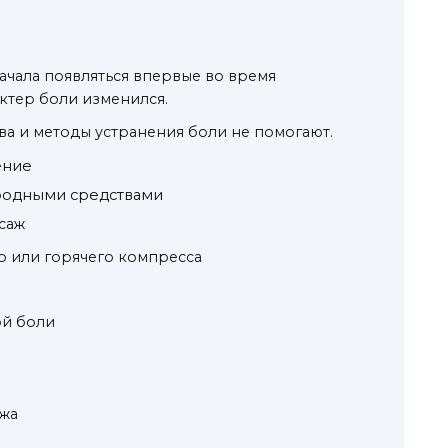
начала появляться впервые во время
ктер боли изменился.
тва и методы устранения боли не помогают.
ение
родными средствами
саж
 или горячего компресса
ой боли
ажа