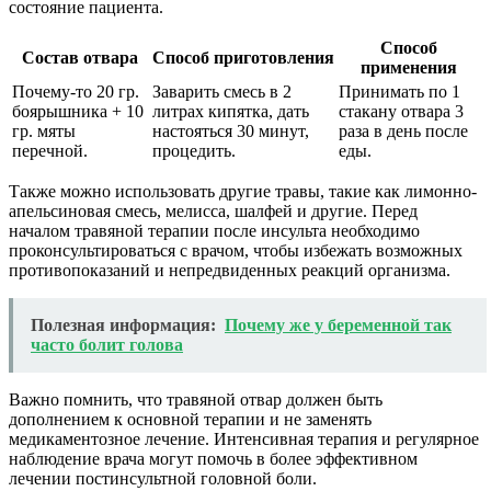
состояние пациента.
Способ
Состав отвара
Способ приготовления
применения
Почему-то 20 гр.
Заварить смесь в 2
Принимать по 1
боярышника + 10
литрах кипятка, дать
стакану отвара 3
гр. мяты
настояться 30 минут,
раза в день после
перечной.
процедить.
еды.
Также можно использовать другие травы, такие как лимонно-
апельсиновая смесь, мелисса, шалфей и другие. Перед
началом травяной терапии после инсульта необходимо
проконсультироваться с врачом, чтобы избежать возможных
противопоказаний и непредвиденных реакций организма.
Полезная информация:
Почему же у беременной так
часто болит голова
Важно помнить, что травяной отвар должен быть
дополнением к основной терапии и не заменять
медикаментозное лечение. Интенсивная терапия и регулярное
наблюдение врача могут помочь в более эффективном
лечении постинсультной головной боли.