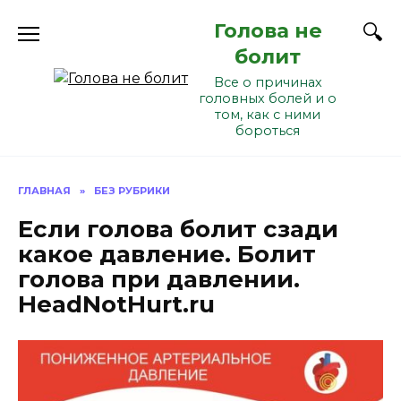
Перейти
Голова не
к
содержанию
болит
Все о причинах
головных болей и о
том, как с ними
бороться
ГЛАВНАЯ
»
БЕЗ РУБРИКИ
Если голова болит сзади
какое давление. Болит
голова при давлении.
HeadNotHurt.ru