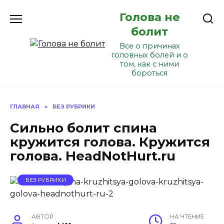
Перейти
Голова не
к
содержанию
болит
Все о причинах
головных болей и о
том, как с ними
бороться
ГЛАВНАЯ
»
БЕЗ РУБРИКИ
Сильно болит спина
кружится голова. Кружится
голова. HeadNotHurt.ru
БЕЗ РУБРИКИ
АВТОР
НА ЧТЕНИЕ