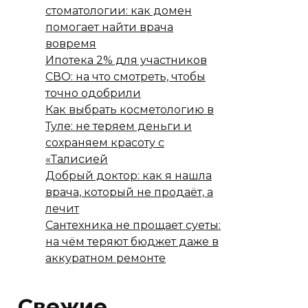
стоматологии: как домен
помогает найти врача
вовремя
Ипотека 2% для участников
СВО: на что смотреть, чтобы
точно одобрили
Как выбрать косметологию в
Туле: не теряем деньги и
сохраняем красоту с
«Талисией
Добрый доктор: как я нашла
врача, который не продаёт, а
лечит
Сантехника не прощает суеты:
на чём теряют бюджет даже в
аккуратном ремонте
Свежие