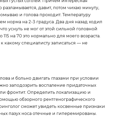
ных густых соплей. Причем интересная
 разламывается, давит, потом чихаю минуту,
ромываю и голова проходит. Температуру
м норма на 2-3 градуса. Два дня назад ходил
что уснуть не мог от этой сильной головной
 115 на 70 это нормально для моего возраста.
 к какому специалисту записаться — не
голова и больно двигать глазами при условии
ожно заподозрить воспаление придаточных
 или фронтит. Определить локализацию и
помощью обзорного рентгенографического
ринголог сможет увидеть косвенные признаки
чных пазух носа отечные и гиперемированы.