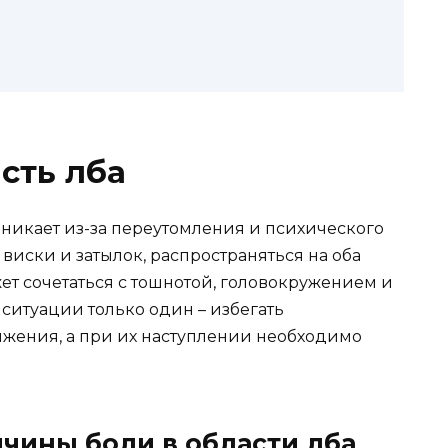
сть лба
озникает из-за переутомления и психического
виски и затылок, распространяться на оба
жет сочетаться с тошнотой, головокружением и
ситуации только один – избегать
жения, а при их наступлении необходимо
.
чины боли в области лба