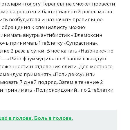
 отоларингологу. Терапевт на сможет провести
ние на рентген и бактериальный посев мазка
лить возбудителя и назначить правильное
о обращения к специалисту можно
ринимать внутрь антибиотик «Флемоксин
 ночь принимать 1 таблетку «Супрастина».
ке 2 раза в сутки. В нос капать «Назонекс» по
нут — «Ринофлуимуцил» по 3 капли в каждую
аложенности и отделения слизи. Для местного
комендую применять «Полидексу» или
ьзовать 7 дней подряд. Затем в течение 2
ки и принимать «Полиоксидоний» по 2 таблетки
ах в голове. Боль в голове.