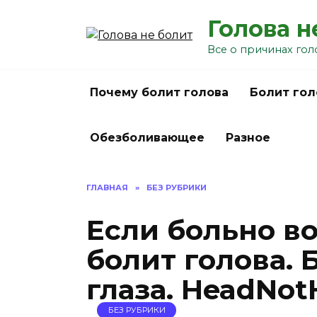
Перейти
Голова н
к
содержанию
Все о причинах гол
Почему болит голова
Болит гол
Обезболивающее
Разное
ГЛАВНАЯ
»
БЕЗ РУБРИКИ
Если больно в
болит голова. 
глаза. HeadNot
БЕЗ РУБРИКИ