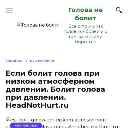
Перейти
Голова не
к
содержанию
болит
Все о причинах
головных болей и о
том, как с ними
бороться
ГЛАВНАЯ
»
БЕЗ РУБРИКИ
Если болит голова при
низком атмосферном
давлении. Болит голова
при давлении.
HeadNotHurt.ru
БЕЗ РУБРИКИ