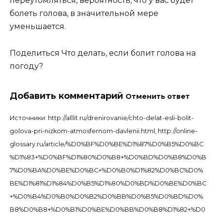
переутомляться, вероятность, что у вас будет
болеть голова, в значительной мере
уменьшается.
Поделиться Что делать, если болит голова на
погоду?
Добавить комментарий
Отменить ответ
Источники: http://alllit.ru/drenirovanie/chto-delat-esli-bolit-
golova-pri-nizkom-atmosfernom-davlenii.html, http://online-
glossary.ru/article/%D0%BF%D0%BE%D1%87%D0%B5%D0%BC
%D1%83+%D0%BF%D1%80%D0%B8+%D0%BD%D0%B8%D0%B
7%D0%BA%D0%BE%D0%BC+%D0%B0%D1%82%D0%BC%D0%
BE%D1%81%D1%84%D0%B5%D1%80%D0%BD%D0%BE%D0%BC
+%D0%B4%D0%B0%D0%B2%D0%BB%D0%B5%D0%BD%D0%
B8%D0%B8+%D0%B1%D0%BE%D0%BB%D0%B8%D1%82+%D0