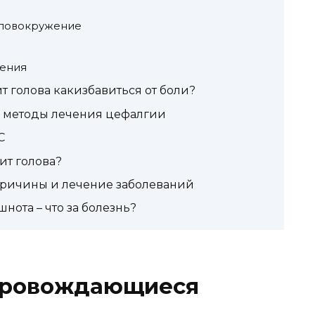
головокружение
чения
т голова какизбавиться от боли?
, методы лечения цефалгии
С
ит голова?
 причины и лечение заболеваний
нота – что за болезнь?
провождающиеся