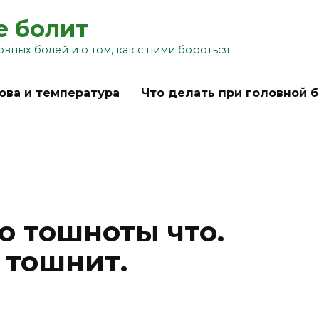
е болит
овных болей и о том, как с ними бороться
ова и температура
Что делать при головной 
о тошноты что.
 тошнит.
u