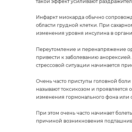
такой эффект усиливают раздражите
Инфаркт миокарда обычно сопровож
области грудной клетки. При сахарном
изменения уровня инсулина в органи
Переутомление и перенапряжение ор
привести к заболеванию анорексией.
стрессовой ситуации начинается прис
Очень часто приступы головной боли
называют токсикозом и проявляется о
изменения гормонального фона или 
При этом очень часто начинает болет
причиной возникновения подташниван