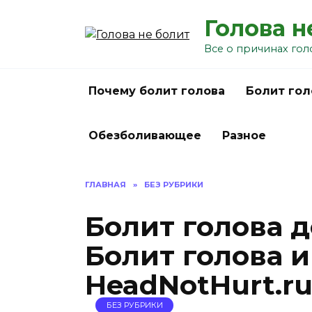
Перейти
Голова н
к
содержанию
Все о причинах гол
Почему болит голова
Болит гол
Обезболивающее
Разное
ГЛАВНАЯ
»
БЕЗ РУБРИКИ
Болит голова д
Болит голова и
HeadNotHurt.r
БЕЗ РУБРИКИ