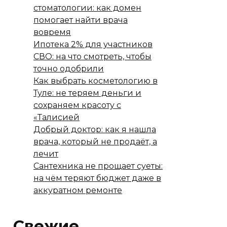
стоматологии: как домен
помогает найти врача
вовремя
Ипотека 2% для участников
СВО: на что смотреть, чтобы
точно одобрили
Как выбрать косметологию в
Туле: не теряем деньги и
сохраняем красоту с
«Талисией
Добрый доктор: как я нашла
врача, который не продаёт, а
лечит
Сантехника не прощает суеты:
на чём теряют бюджет даже в
аккуратном ремонте
Свежие