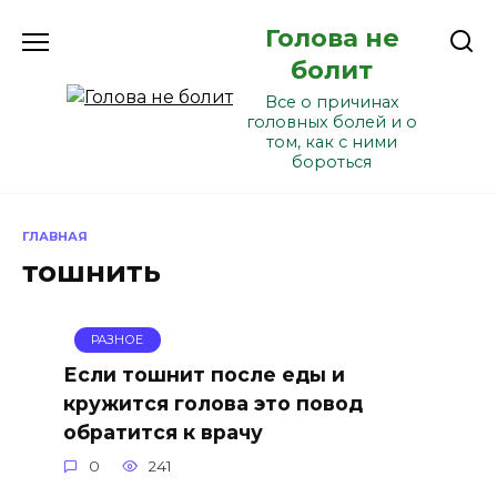
Перейти
Голова не
к
содержанию
болит
Все о причинах
головных болей и о
том, как с ними
бороться
ГЛАВНАЯ
тошнить
РАЗНОЕ
Если тошнит после еды и
кружится голова это повод
обратится к врачу
0
241