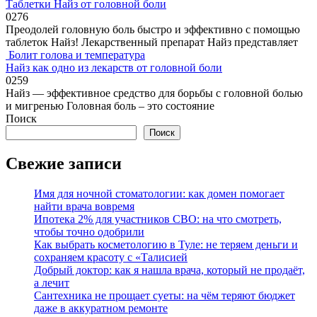
Таблетки Найз от головной боли
0
276
Преодолей головную боль быстро и эффективно с помощью
таблеток Найз! Лекарственный препарат Найз представляет
Болит голова и температура
Найз как одно из лекарств от головной боли
0
259
Найз — эффективное средство для борьбы с головной болью
и мигренью Головная боль – это состояние
Поиск
Поиск
Свежие записи
Имя для ночной стоматологии: как домен помогает
найти врача вовремя
Ипотека 2% для участников СВО: на что смотреть,
чтобы точно одобрили
Как выбрать косметологию в Туле: не теряем деньги и
сохраняем красоту с «Талисией
Добрый доктор: как я нашла врача, который не продаёт,
а лечит
Сантехника не прощает суеты: на чём теряют бюджет
даже в аккуратном ремонте