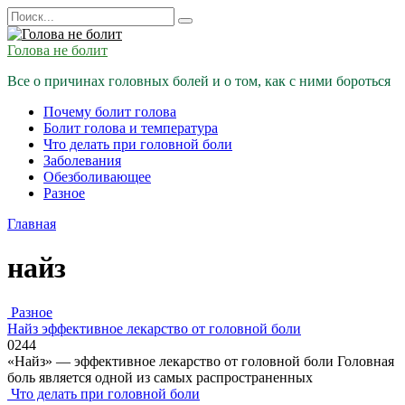
Перейти
Search
к
for:
содержанию
Голова не болит
Все о причинах головных болей и о том, как с ними бороться
Почему болит голова
Болит голова и температура
Что делать при головной боли
Заболевания
Обезболивающее
Разное
Главная
найз
Разное
Найз эффективное лекарство от головной боли
0
244
«Найз» — эффективное лекарство от головной боли Головная
боль является одной из самых распространенных
Что делать при головной боли