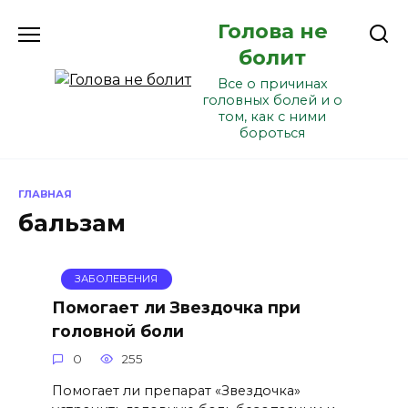
Перейти
Голова не
к
содержанию
болит
Все о причинах
головных болей и о
том, как с ними
бороться
ГЛАВНАЯ
бальзам
ЗАБОЛЕВЕНИЯ
Помогает ли Звездочка при
головной боли
0
255
Помогает ли препарат «Звездочка»