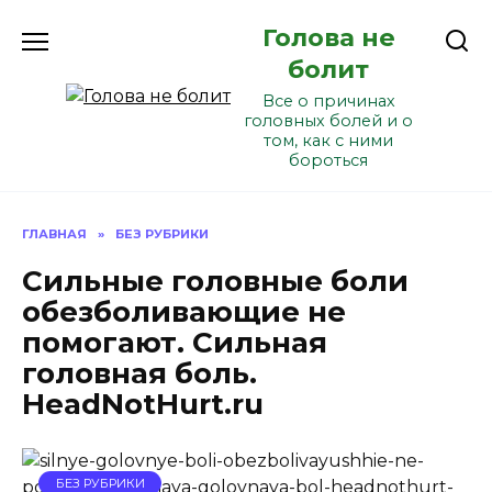
Перейти
Голова не
к
содержанию
болит
Все о причинах
головных болей и о
том, как с ними
бороться
ГЛАВНАЯ
»
БЕЗ РУБРИКИ
Сильные головные боли
обезболивающие не
помогают. Сильная
головная боль.
HeadNotHurt.ru
БЕЗ РУБРИКИ