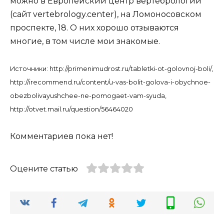
можно в Европейский центр вертебрологии
(сайт vertebrology.center), на Ломоносовском
проспекте, 18. О них хорошо отзываются
многие, в том числе мои знакомые.
Источники: http://primenimudrost.ru/tabletki-ot-golovnoj-boli/,
http://irecommend.ru/content/u-vas-bolit-golova-i-obychnoe-
obezbolivayushchee-ne-pomogaet-vam-syuda,
http://otvet.mail.ru/question/56464020
Комментариев пока нет!
Оцените статью