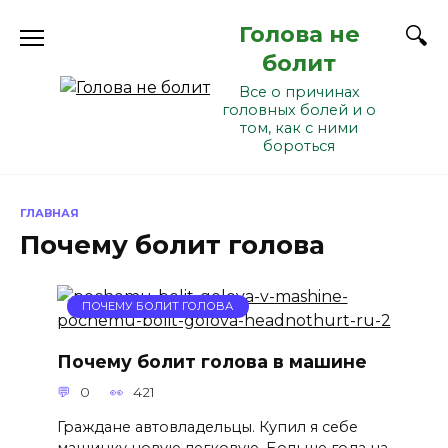
Перейти
Голова не
к
содержанию
болит
Все о причинах
головных болей и о
том, как с ними
бороться
ГЛАВНАЯ
Почему болит голова
ПОЧЕМУ БОЛИТ ГОЛОВА
Почему болит голова в машине
0
421
Граждане автовладельцы. Купил я себе
машинку новую легковую. Больше года на