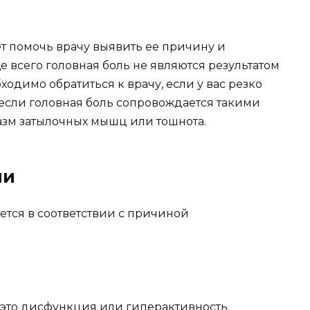
т помочь врачу выявить ее причину и
 всего головная боль не являются результатом
одимо обратиться к врачу, если у вас резко
 если головная боль сопровождается такими
азм затылочных мышц или тошнота.
ли
тся в соответствии с причиной
 это дисфункция или гиперактивность