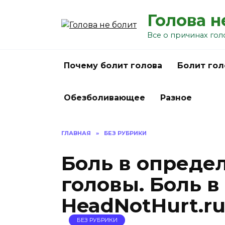
Перейти
Голова н
к
содержанию
Все о причинах гол
Почему болит голова
Болит гол
Обезболивающее
Разное
ГЛАВНАЯ
»
БЕЗ РУБРИКИ
Боль в опреде
головы. Боль в
HeadNotHurt.r
БЕЗ РУБРИКИ