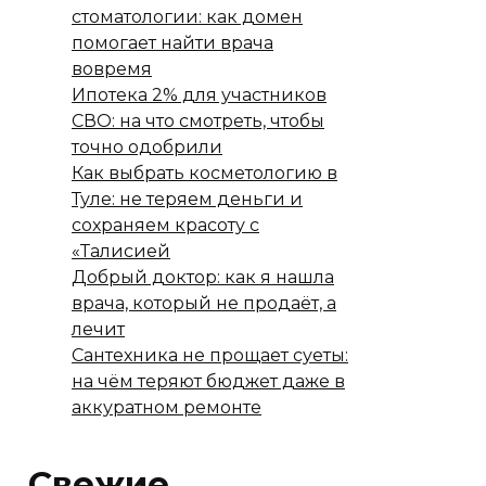
стоматологии: как домен
помогает найти врача
вовремя
Ипотека 2% для участников
СВО: на что смотреть, чтобы
точно одобрили
Как выбрать косметологию в
Туле: не теряем деньги и
сохраняем красоту с
«Талисией
Добрый доктор: как я нашла
врача, который не продаёт, а
лечит
Сантехника не прощает суеты:
на чём теряют бюджет даже в
аккуратном ремонте
Свежие