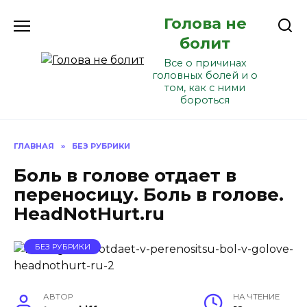
Перейти
Голова не
к
содержанию
болит
Все о причинах
головных болей и о
том, как с ними
бороться
ГЛАВНАЯ
»
БЕЗ РУБРИКИ
Боль в голове отдает в
переносицу. Боль в голове.
HeadNotHurt.ru
БЕЗ РУБРИКИ
АВТОР
НА ЧТЕНИЕ