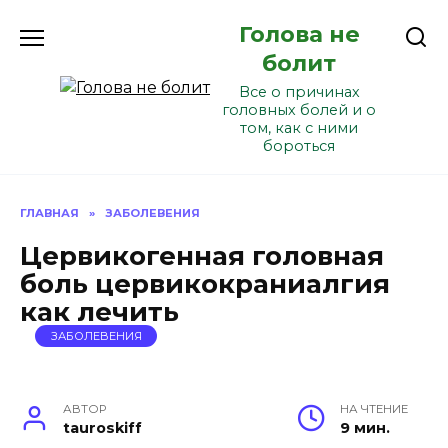
Перейти
Голова не
к
содержанию
болит
Все о причинах
головных болей и о
том, как с ними
бороться
ГЛАВНАЯ
»
ЗАБОЛЕВЕНИЯ
Цервикогенная головная
боль цервикокраниалгия
как лечить
ЗАБОЛЕВЕНИЯ
АВТОР
НА ЧТЕНИЕ
tauroskiff
9 мин.