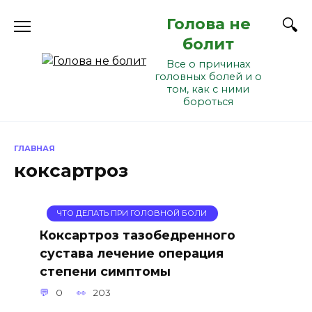
Перейти
Голова не
к
содержанию
болит
Все о причинах
головных болей и о
том, как с ними
бороться
ГЛАВНАЯ
коксартроз
ЧТО ДЕЛАТЬ ПРИ ГОЛОВНОЙ БОЛИ
Коксартроз тазобедренного
сустава лечение операция
степени симптомы
0
203