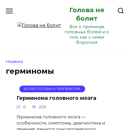
Перейти
Голова не
к
содержанию
болит
Все о причинах
головных болей и о
том, как с ними
бороться
ГЛАВНАЯ
герминомы
БОЛИТ ГОЛОВА И ТЕМПЕРАТУРА
Герминома головного мозга
0
205
Герминома головного мозга —
особенности, симптомы, диагностика и
лечение данного онкологического