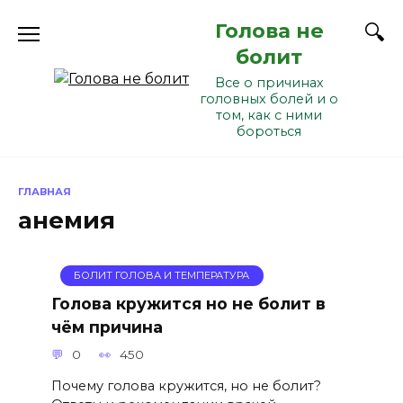
Перейти
Голова не
к
содержанию
болит
Все о причинах
головных болей и о
том, как с ними
бороться
ГЛАВНАЯ
анемия
БОЛИТ ГОЛОВА И ТЕМПЕРАТУРА
Голова кружится но не болит в
чём причина
0
450
Почему голова кружится, но не болит?