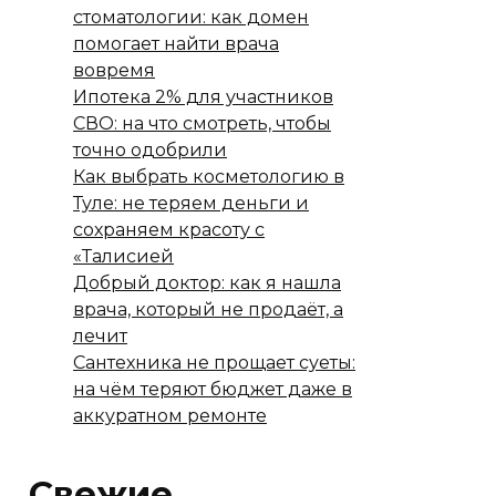
стоматологии: как домен
помогает найти врача
вовремя
Ипотека 2% для участников
СВО: на что смотреть, чтобы
точно одобрили
Как выбрать косметологию в
Туле: не теряем деньги и
сохраняем красоту с
«Талисией
Добрый доктор: как я нашла
врача, который не продаёт, а
лечит
Сантехника не прощает суеты:
на чём теряют бюджет даже в
аккуратном ремонте
Свежие