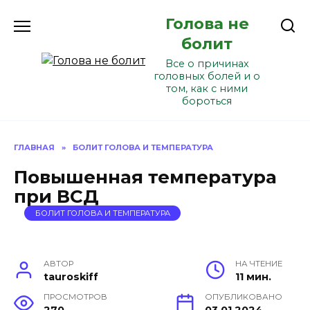
Перейти
Голова не
к
содержанию
болит
Все о причинах
головных болей и о
том, как с ними
бороться
ГЛАВНАЯ
»
БОЛИТ ГОЛОВА И ТЕМПЕРАТУРА
Повышенная температура
при ВСД
БОЛИТ ГОЛОВА И ТЕМПЕРАТУРА
АВТОР
НА ЧТЕНИЕ
tauroskiff
11 мин.
ПРОСМОТРОВ
ОПУБЛИКОВАНО
270
03.01.2024