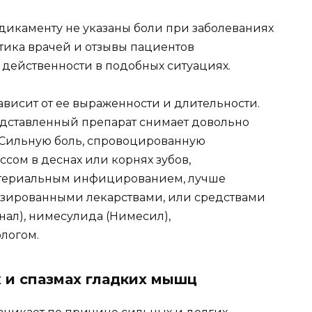
дикаменту не указаны боли при заболеваниях
ктика врачей и отзывы пациентов
 действенности в подобных ситуациях.
ависит от ее выраженности и длительности.
дставленный препарат снимает довольно
 Сильную боль, спровоцированную
ом в деснах или корнях зубов,
териальным инфицированием, лучше
изированными лекарствами, или средствами
онал), нимесулида (Нимесил),
логом.
 и спазмах гладких мышц