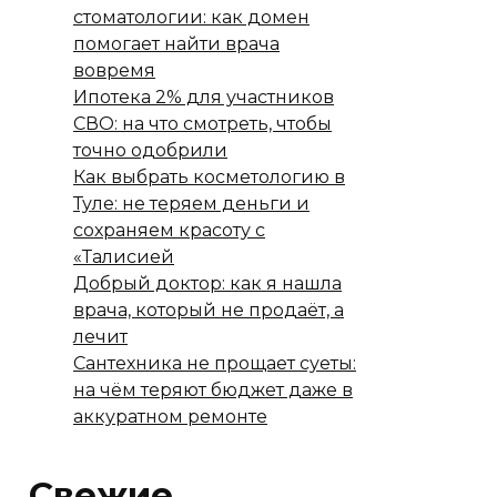
стоматологии: как домен
помогает найти врача
вовремя
Ипотека 2% для участников
СВО: на что смотреть, чтобы
точно одобрили
Как выбрать косметологию в
Туле: не теряем деньги и
сохраняем красоту с
«Талисией
Добрый доктор: как я нашла
врача, который не продаёт, а
лечит
Сантехника не прощает суеты:
на чём теряют бюджет даже в
аккуратном ремонте
Свежие