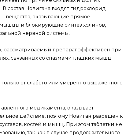
зникает по причине сильных и долгих
 В состав Новигана входят гидрохлорид
– вещества, оказывающие прямое
 мышцы и блокирующие синтез холинов,
ральной нервной системы.
, рассматриваемый препарат эффективен при
олях, связанных со спазмами гладких мышц
т только от слабого или умеренно выраженного
тавленного медикамента, оказывает
льное действие, поэтому Новиган разрешен к
ставов, костей и мышц. При этом таблетки не
зованию, так как в случае продолжительного