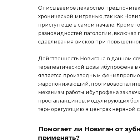
Описываемое лекарство предпочита
хронической мигренью, так как Нови
приступ еще в самом начале. Кроме то
разновидностей патологии, включая 
сдавливания висков при повышенном
Действенность Новигана в данном сл
терапевтической дозы ибупрофена в с
является производным фенилпропион
жаропонижающий, противовоспалите
механизм работы ибупрофена заключа
простагландинов, модулирующих боле
терморегуляцию в центрах нервной с
Помогает ли Новиган от зуб
применять?