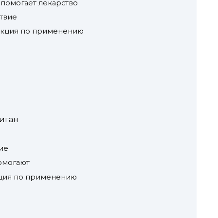
о помогает лекарство
твие
рукция по применению
виган
ие
помогают
кция по применению