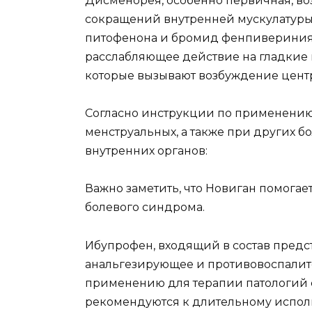
Дисменорея, особенно первичная, во
сокращений внутренней мускулатуры.
питофенона и бромид фенпивериния 
расслабляющее действие на гладкие
которые вызывают возбуждение цент
Согласно инструкции по применению
менструальных, а также при других б
внутренних органов:
Важно заметить, что Новиган помогае
болевого синдрома.
Ибупрофен, входящий в состав предс
анальгезирующее и противовоспалите
применению для терапии патологий су
рекомендуются к длительному исполь