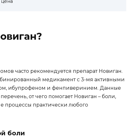
 цена
Новиган?
омов часто рекомендуется препарат Новиган.
омбинированный медикамент с 3-мя активными
ном, ибупрофеном и фенпиверинием. Данные
речень, от чего помогает Новиган – боли,
ые процессы практически любого
ой боли