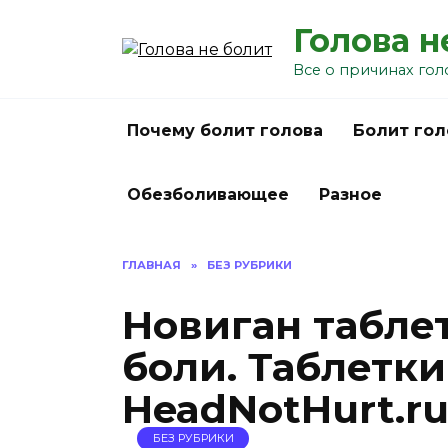
Перейти
Голова н
к
содержанию
Все о причинах гол
Почему болит голова
Болит гол
Обезболивающее
Разное
ГЛАВНАЯ
»
БЕЗ РУБРИКИ
Новиган табле
боли. Таблетки
HeadNotHurt.r
БЕЗ РУБРИКИ