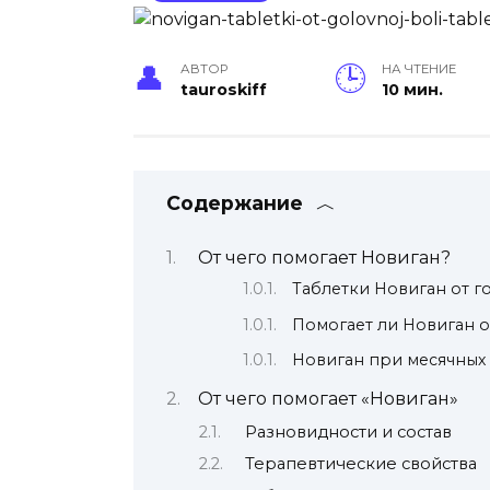
АВТОР
НА ЧТЕНИЕ
tauroskiff
10 мин.
Содержание
От чего помогает Новиган?
Таблетки Новиган от г
Помогает ли Новиган о
Новиган при месячных 
От чего помогает «Новиган»
Разновидности и состав
Терапевтические свойства